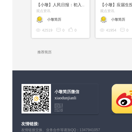
【小墩】人民日报：初入职场的年轻人，多涵养学徒心态
观点资讯
观点资讯
小墩简历
小墩简历
42519
0
0
41954
0
推荐简历
小墩简历微信
xiaodunjianli
友情链接:
友情链接交换、业务合作等请加QQ：1347941057