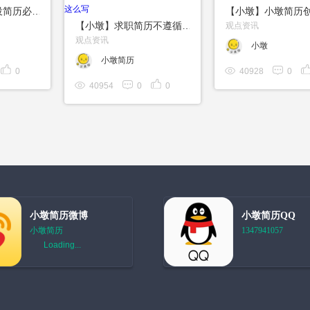
【小墩】应届生投简历必读，HR筛选简历的12个要点【小墩简历】
【小墩】求职简历不遵循这几个原则，会立马被否掉？应届生简历应该这么写
观点资讯
观点资讯
小墩
小墩简历
0
40928
0
40954
0
0
小墩简历微博
小墩简历QQ
小墩简历
1347941057
Loading...