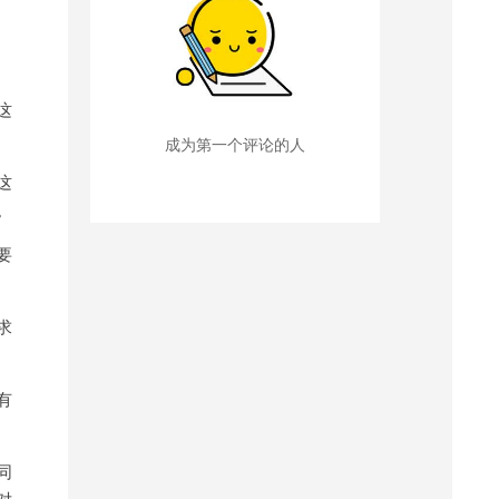
。这
成为第一个评论的人
这
。
要
求
有
同