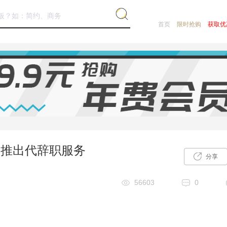
首页
限时抢购
获取优
本推出代辞职服务
56603
0