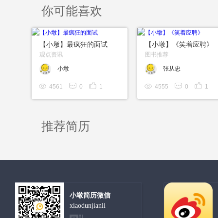
你可能喜欢
【小墩】最疯狂的面试
【小墩】《笑着应聘》
观点资讯
图书推荐
小墩
张从忠
4561
0
1
4555
0
1
推荐简历
小墩简历微信
xiaodunjianli