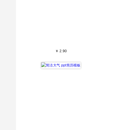
￥ 2.90