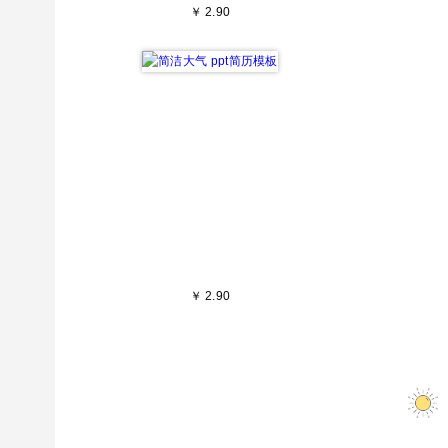
￥ 2.90
￥ 2.90