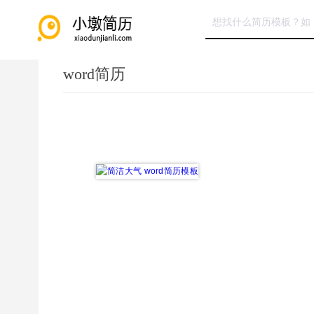
word简历