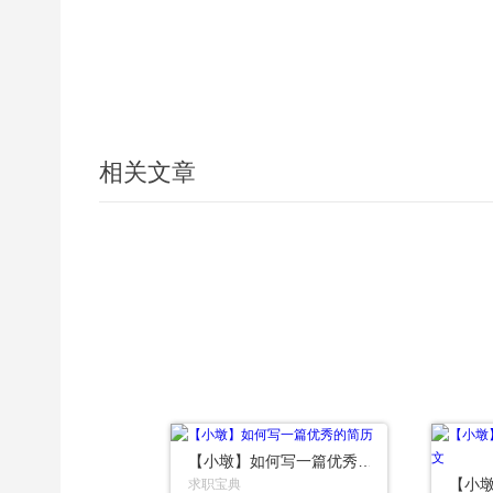
相关文章
【小墩】如何写一篇优秀的简历
求职宝典