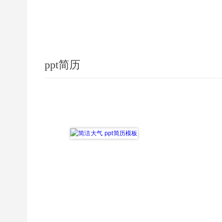
ppt简历