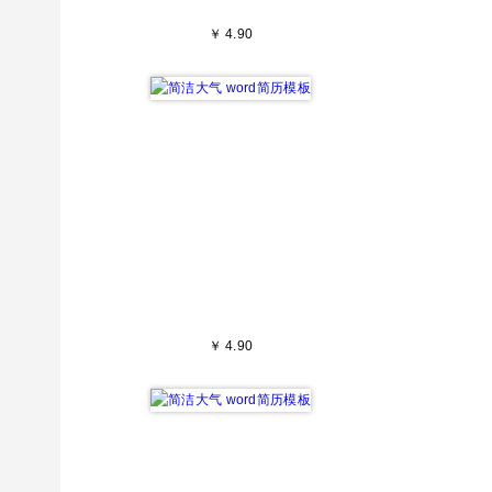
￥ 4.90
￥ 4.90